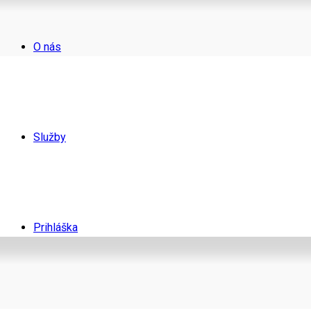
O nás
Služby
Prihláška