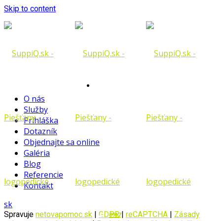
Skip to content
Tu vám
O nás
Služby
Prihláška
Dotazník
Objednajte sa online
Galéria
pomôžeme
Blog
Referencie
Kontakt
sk
Spravuje
netovapomoc.sk
|
GDPR
|
reCAPTCHA
|
Zásady
0917