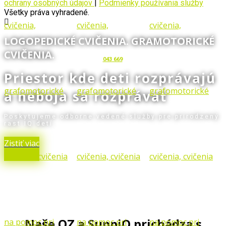
ochrany osobných údajov
|
Podmienky používania služby
Všetky práva vyhradené.
LOGOPEDICKÉ CVIČENIA. GRAMOTORICKÉ
CVIČENIA.
043 669
Priestor kde deti rozprávajú
a neboja sa rozprávať
Poskytujeme odborne vedené služby pre prirodzený
rast IQ detí.
Zistiť viac
Naše OZ a SuppiQ prichádza s