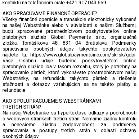
kontaktu na telefónnom čísle +421 917 043 669
AKO SPRACÚVAME FINANČNÉ OPERÁCIE?
Všetky finančné operácie a transakcie elektronicky vykonané
na našej Webstránke alebo v súvislosti s našimi Službami,
budú spracované prostredníctvom poskytovateľov online
platobných služieb Global Payments s.r.o., organizačná
zložka, Tomášikova 48, 831 04 Bratislava. Podmienky
spracúvania osobných údajov takýchto poskytovateľov
nájdete tu: https://www.globalpaymentsinc.com/sk-sk/gdpr.
Vaše Osobnú údaje budeme poskytovateľom online
platobných služieb iba v takom rozsahu, ktorý je potrebný na
spracovanie platieb, ktoré vykonávate prostredníctvom našej
Webstránky, na refundáciu takýchto platieb a riešenie
sťažností a dotazov vzťahujúcich sa na takéto platby a
refundácie.
AKO SPOLUPRACUJEME S WEBSTRÁNKAMI
TRETÍCH STRÁN?
Na našej Webstránke sú hypertextové odkazy a podrobnosti
o webových stránkach tretích strán. Nemáme žiadnu kontrolu
a nenesieme žiadnu zodpovednosť za podmienky
spracovania a postupy tretích strán v oblasti ochrany
osobných údajov.