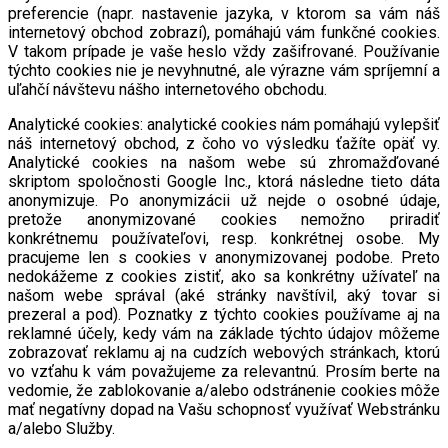
preferencie (napr. nastavenie jazyka, v ktorom sa vám náš
internetový obchod zobrazí), pomáhajú vám funkčné cookies.
V takom prípade je vaše heslo vždy zašifrované. Používanie
týchto cookies nie je nevyhnutné, ale výrazne vám spríjemní a
uľahčí návštevu nášho internetového obchodu.
Analytické cookies: analytické cookies nám pomáhajú vylepšiť
náš internetový obchod, z čoho vo výsledku ťažíte opäť vy.
Analytické cookies na našom webe sú zhromažďované
skriptom spoločnosti Google Inc., ktorá následne tieto dáta
anonymizuje. Po anonymizácii už nejde o osobné údaje,
pretože anonymizované cookies nemožno priradiť
konkrétnemu používateľovi, resp. konkrétnej osobe. My
pracujeme len s cookies v anonymizovanej podobe. Preto
nedokážeme z cookies zistiť, ako sa konkrétny užívateľ na
našom webe správal (aké stránky navštívil, aký tovar si
prezeral a pod). Poznatky z týchto cookies používame aj na
reklamné účely, kedy vám na základe týchto údajov môžeme
zobrazovať reklamu aj na cudzích webových stránkach, ktorú
vo vzťahu k vám považujeme za relevantnú. Prosím berte na
vedomie, že zablokovanie a/alebo odstránenie cookies môže
mať negatívny dopad na Vašu schopnosť využívať Webstránku
a/alebo Služby.