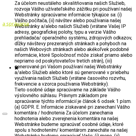
Za účelom neustáleho skvalitňovania našich Služieb,
rozvoja Vášho užívateľského zážitku pri používaní našej
Webstránky spracúvame informácie týkajúce sa: (i)
Vášho počítača, (ii) návštev alebo používania našej
Webstránky a/alebo našich Služieb (vrátane Vašej IP
adresy, geografickej polohy, typu a verzie Vášho
prehliadača/ operačného systému, zdrojových odkazov,
dĺžky návštevy prezeraných stránkach a pohyboch na
našich Webových stránkach alebo akékoľvek podobné
informácie, ktoré Spoločnosť môže získať priamo alebo
nepriamo od poskytovateľov tretích strán), (iii)
generované pri Vašom používaní našej Webstránky
a/alebo Služieb alebo ktoré sú generované v priebehu
využívania našich Služieb (vrátane časového rozvrhu,
frekvencie a vzorca používania Webstránky).
Tieto osobné údaje spracúvame na základe Vášho
výslovného súhlasu. Právnym základom pre
spracúvanie týchto informácií je článok 6 odsek 1 písm.
(a) GDPR. E. Informácie získavané pri zanechaní Vášho
komentára / hodnotenia Za účelom zanechania
hodnotenia alebo zverejnenia komentára na našej
Webstránke budeme spracúvať osobné údaje, ktoré
spolu s hodnotením/ komentárom zanecháte na našej
Webstránke budeme spracúvať Vaše: (i) meno, (ii)