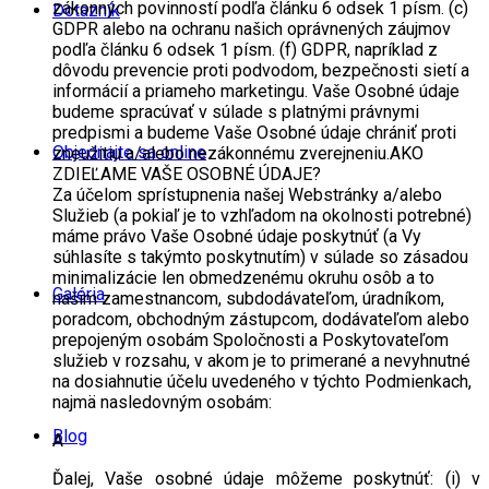
zákonných povinností podľa článku 6 odsek 1 písm. (c)
Dotazník
GDPR alebo na ochranu našich oprávnených záujmov
podľa článku 6 odsek 1 písm. (f) GDPR, napríklad z
dôvodu prevencie proti podvodom, bezpečnosti sietí a
informácií a priameho marketingu. Vaše Osobné údaje
budeme spracúvať v súlade s platnými právnymi
predpismi a budeme Vaše Osobné údaje chrániť proti
Objednajte sa online
zneužitiu a/alebo nezákonnému zverejneniu.AKO
ZDIEĽAME VAŠE OSOBNÉ ÚDAJE?
Za účelom sprístupnenia našej Webstránky a/alebo
Služieb (a pokiaľ je to vzhľadom na okolnosti potrebné)
máme právo Vaše Osobné údaje poskytnúť (a Vy
súhlasíte s takýmto poskytnutím) v súlade so zásadou
minimalizácie len obmedzenému okruhu osôb a to
Galéria
našim zamestnancom, subdodávateľom, úradníkom,
poradcom, obchodným zástupcom, dodávateľom alebo
prepojeným osobám Spoločnosti a Poskytovateľom
služieb v rozsahu, v akom je to primerané a nevyhnutné
na dosiahnutie účelu uvedeného v týchto Podmienkach,
najmä nasledovným osobám:
Blog
A
Ďalej, Vaše osobné údaje môžeme poskytnúť: (i) v