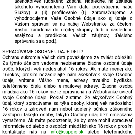
akéhokoľvek ľudského zásahu. Následne, na základe
takéhoto vyhodnotenia Vám ďalej poskytujeme naše
Služby) a (ii) profilovanie (t.j. zhromažďujeme a
vyhodnocujeme Vaše Osobné údaje ako aj údaje o
Vašom správaní sa na našej Webstránke za účelom
Vášho zaradenia do určitej skupiny ľudí a následnou
analýzou a predikciou Vašich záujmov, ďalšieho
správania sa a pod.).
SPRACÚVAME OSOBNÉ ÚDAJE DETÍ?
Ochranu súkromia Vašich detí považujeme za zvlášť dôležitú.
Za týmto účelom vedome nezbierame žiadne osobné údaje
osôb, ktorých vek nedosiahol 16 rokov. Ak máte menej ako
16rokov, prosím nezasielajte nám akékoľvek svoje Osobné
údaje, vrátane Vášho mena, adresy trvalého bydliska,
telefónneho čísla alebo e-mailovej adresy. Žiadna osoba
mladšia ako 16 rokov nie je oprávnená na Webstránke uviesť
svoje Osobné údaje. Pokiaľ zistíme, že akýkoľvek Osobný
údaj, ktorý spracúvame sa týka osoby, ktorej vek nedosiahol
16 rokov a zároveň nám nebol udelený súhlas zákonného
zástupcu takejto osoby, takýto Osobný údaj bez omeškania
vymažeme. Ak máte podozrenie, že by sme mohli spracúvať
informácie od alebo o osobách mladších ako 16 rokov, prosím
kontaktujte nás na
info@suppiq.sk
alebo telefonického