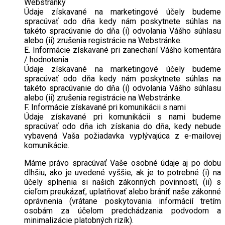
Webstránky
Údaje získavané na marketingové účely budeme
spracúvať odo dňa kedy nám poskytnete súhlas na
takéto spracúvanie do dňa (i) odvolania Vášho súhlasu
alebo (ii) zrušenia registrácie na Webstránke.
E. Informácie získavané pri zanechaní Vášho komentára
/ hodnotenia
Údaje získavané na marketingové účely budeme
spracúvať odo dňa kedy nám poskytnete súhlas na
takéto spracúvanie do dňa (i) odvolania Vášho súhlasu
alebo (ii) zrušenia registrácie na Webstránke.
F. Informácie získavané pri komunikácii s nami
Údaje získavané pri komunikácii s nami budeme
spracúvať odo dňa ich získania do dňa, kedy nebude
vybavená Vaša požiadavka vyplývajúca z e-mailovej
komunikácie.
Máme právo spracúvať Vaše osobné údaje aj po dobu
dlhšiu, ako je uvedené vyššie, ak je to potrebné (i) na
účely splnenia si našich zákonných povinností, (ii) s
cieľom preukázať, uplatňovať alebo brániť naše zákonné
oprávnenia (vrátane poskytovania informácií tretím
osobám za účelom predchádzania podvodom a
minimalizácie platobných rizík).