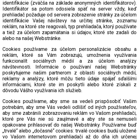
identifikácie (zväčša na základe anonymných identifikátorov).
Identifikátor sa potom odosiela späť na server vždy, keď
prehliadač požaduje od servera zobrazenie stránky za účelom
identifikácie Vašej návštevy na určitej stránke, zoznamu
reklám, na ktoré ste reagovali, typ prehliadača, ktorý používate
a tiež za účelom zapamätania si údajov, ktoré ste zadali do
alebo na našej Webstránke.
Cookies používame za účelom personalizácie obsahu a
reklám, ktoré sa Vám zobrazujú, umožnenia využívania
funkcionalít sociálnych médií a za účelom analýzy
návštevnosti. Informácie o používaní našej Webstránky
poskytujeme našim partnerom z oblasti sociálnych médií,
reklamy a analýzy, ktoré môžu tieto údaje spájať sďalšími
informáciami, ktoré ste im poskytli alebo ktoré získali z
dôvodu Vášho využívania ich služieb.
Cookies používame, aby sme sa vedeli prispôsobiť Vašim
potrebám, aby sme Vás vedeli odlíšiť od iných používateľov,
aby sme zabránili zobrazovaniu reklám vo Vašom prehliadači,
ktoré pre Vás nie sú zaujímavé a aby ste sa nemuseli
opakovane prihlasovať do našej Webstránky. Používame buď
„trvalé“ alebo „dočasné“ cookies: trvalé cookies budú uložené
vo Vašom internetovom prehliadači až do dňa ich určenej