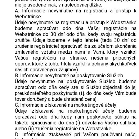
nie je uvedené inak, v nasledovnej dĺžke:
A. Informácie nevyhnutné na registráciu a prístup k
Webstránke
Údaje nevyhnutné na registráciu a prístup k Webstránke
budeme spracúvať odo dňa Vašej registrácie na
Webstránke do 30 dní odo dňa, kedy svoju registráciu
zrušíte. Údaje budeme v tejto lehote (teda 30 dní od
zrušenia registrácie) spracúvať iba za účelom ukončenia
zmluvného vzťahu medzi nami a Vami, ktorý vznikol
Vašou registráciu na stránke, riešenia prípadných
sporov, ktoré z tohto titulu vznikli a ochrany akýchkoľvek
našich oprávnených záujmov).
B. Informácie nevyhnutné na poskytovanie Služieb
Údaje nevyhnutné na poskytovanie Služieb budeme
spracúvať odo dňa kedy ste si Službu objednali do jej
preukázateľného poskytnutia (t.j. do dňa kedy Vám bude
tovar doručený a bude uhradená cena).
C. Informácie získavané na marketingové účely
Údaje získavané na marketingové účely budeme
spracúvať odo dňa kedy nám poskytnete súhlas na
takéto spracúvanie do dňa (i) odvolania Vášho súhlasu
alebo (ii) zrušenia registrácie na Webstránke.
D. Informácie získavané pri Vašom používaní našej