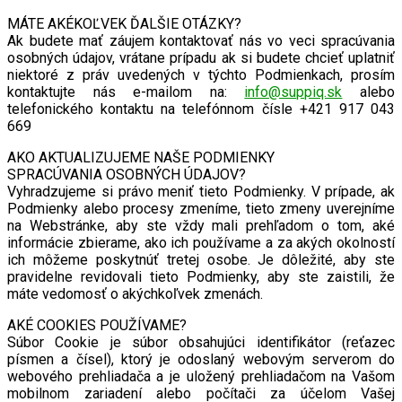
MÁTE AKÉKOĽVEK ĎALŠIE OTÁZKY?
Ak budete mať záujem kontaktovať nás vo veci spracúvania
osobných údajov, vrátane prípadu ak si budete chcieť uplatniť
niektoré z práv uvedených v týchto Podmienkach, prosím
kontaktujte nás e-mailom na:
info@suppiq.sk
alebo
telefonického kontaktu na telefónnom čísle +421 917 043
669
AKO AKTUALIZUJEME NAŠE PODMIENKY
SPRACÚVANIA OSOBNÝCH ÚDAJOV?
Vyhradzujeme si právo meniť tieto Podmienky. V prípade, ak
Podmienky alebo procesy zmeníme, tieto zmeny uverejníme
na Webstránke, aby ste vždy mali prehľadom o tom, aké
informácie zbierame, ako ich používame a za akých okolností
ich môžeme poskytnúť tretej osobe. Je dôležité, aby ste
pravidelne revidovali tieto Podmienky, aby ste zaistili, že
máte vedomosť o akýchkoľvek zmenách.
AKÉ COOKIES POUŽÍVAME?
Súbor Cookie je súbor obsahujúci identifikátor (reťazec
písmen a čísel), ktorý je odoslaný webovým serverom do
webového prehliadača a je uložený prehliadačom na Vašom
mobilnom zariadení alebo počítači za účelom Vašej