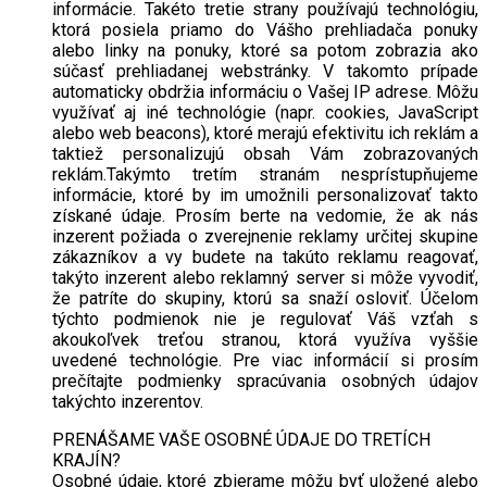
informácie. Takéto tretie strany používajú technológiu,
ktorá posiela priamo do Vášho prehliadača ponuky
alebo linky na ponuky, ktoré sa potom zobrazia ako
súčasť prehliadanej webstránky. V takomto prípade
automaticky obdržia informáciu o Vašej IP adrese. Môžu
využívať aj iné technológie (napr. cookies, JavaScript
alebo web beacons), ktoré merajú efektivitu ich reklám a
taktiež personalizujú obsah Vám zobrazovaných
reklám.Takýmto tretím stranám nesprístupňujeme
informácie, ktoré by im umožnili personalizovať takto
získané údaje. Prosím berte na vedomie, že ak nás
inzerent požiada o zverejnenie reklamy určitej skupine
zákazníkov a vy budete na takúto reklamu reagovať,
takýto inzerent alebo reklamný server si môže vyvodiť,
že patríte do skupiny, ktorú sa snaží osloviť. Účelom
týchto podmienok nie je regulovať Váš vzťah s
akoukoľvek treťou stranou, ktorá využíva vyššie
uvedené technológie. Pre viac informácií si prosím
prečítajte podmienky spracúvania osobných údajov
takýchto inzerentov.
PRENÁŠAME VAŠE OSOBNÉ ÚDAJE DO TRETÍCH
KRAJÍN?
Osobné údaje, ktoré zbierame môžu byť uložené alebo