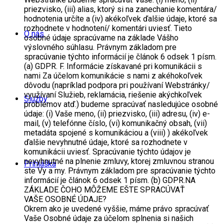
priezvisko, (iii) alias, ktorý si na zanechanie komentára/
hodnotenia určíte a (iv) akékoľvek ďalšie údaje, ktoré sa
rozhodnete v hodnotení/ komentári uviesť. Tieto
O nás
osobné údaje spracúvame na základe Vášho
výslovného súhlasu. Právnym základom pre
spracúvanie týchto informácií je článok 6 odsek 1 písm.
(a) GDPR. F. Informácie získavané pri komunikácii s
nami Za účelom komunikácie s nami z akéhokoľvek
dôvodu (napríklad podpora pri používaní Webstránky/
využívaní Služieb, reklamácia, riešenie akýchkoľvek
Služby
problémov atď.) budeme spracúvať nasledujúce osobné
údaje: (i) Vaše meno, (ii) priezvisko, (iii) adresu, (iv) e-
mail, (v) telefónne číslo, (vi) komunikačný obsah, (vii)
metadáta spojené s komunikáciou a (viii) ) akékoľvek
ďalšie nevyhnutné údaje, ktoré sa rozhodnete v
komunikácii uviesť. Spracúvanie týchto údajov je
nevyhnutné na plnenie zmluvy, ktorej zmluvnou stranou
Prihláška
ste Vy a my. Právnym základom pre spracúvanie týchto
informácií je článok 6 odsek 1 písm. (b) GDPR.NA
ZÁKLADE ČOHO MÔŽEME EŠTE SPRACÚVAŤ
VAŠE OSOBNÉ ÚDAJE?
Okrem ako je uvedené vyššie, máme právo spracúvať
Vaše Osobné údaje za účelom splnenia si našich