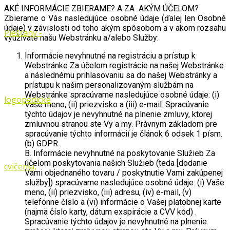
AKÉ INFORMÁCIE ZBIERAME? A ZA AKÝM ÚČELOM?
Zbierame o Vás nasledujúce osobné údaje (ďalej len Osobné
údaje) v závislosti od toho akým spôsobom a v akom rozsahu
využívate našu Webstránku a/alebo Služby:
Informácie nevyhnutné na registráciu a prístup k
Webstránke Za účelom registrácie na našej Webstránke
a následnému prihlasovaniu sa do našej Webstránky a
prístupu k našim personalizovaným službám na
Webstránke spracúvame nasledujúce osobné údaje: (i)
Vaše meno, (ii) priezvisko a (iii) e-mail. Spracúvanie
týchto údajov je nevyhnutné na plnenie zmluvy, ktorej
zmluvnou stranou ste Vy a my. Právnym základom pre
spracúvanie týchto informácií je článok 6 odsek 1 písm.
(b) GDPR.
B. Informácie nevyhnutné na poskytovanie Služieb Za
účelom poskytovania našich Služieb (teda [dodanie
Vami objednaného tovaru / poskytnutie Vami zakúpenej
služby]) spracúvame nasledujúce osobné údaje: (i) Vaše
meno, (ii) priezvisko, (iii) adresu, (iv) e-mail, (v)
telefónne číslo a (vi) informácie o Vašej platobnej karte
(najmä číslo karty, dátum exspirácie a CVV kód) .
Spracúvanie týchto údajov je nevyhnutné na plnenie