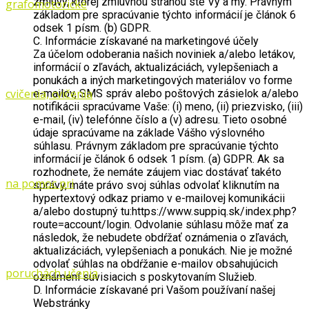
zmluvy, ktorej zmluvnou stranou ste Vy a my. Právnym
základom pre spracúvanie týchto informácií je článok 6
odsek 1 písm. (b) GDPR.
C. Informácie získavané na marketingové účely
Za účelom odoberania našich noviniek a/alebo letákov,
informácií o zľavách, aktualizáciách, vylepšeniach a
ponukách a iných marketingových materiálov vo forme
e-mailov, SMS správ alebo poštových zásielok a/alebo
notifikácii spracúvame Vaše: (i) meno, (ii) priezvisko, (iii)
e-mail, (iv) telefónne číslo a (v) adresu. Tieto osobné
údaje spracúvame na základe Vášho výslovného
súhlasu. Právnym základom pre spracúvanie týchto
informácií je článok 6 odsek 1 písm. (a) GDPR. Ak sa
rozhodnete, že nemáte záujem viac dostávať takéto
správy, máte právo svoj súhlas odvolať kliknutím na
hypertextový odkaz priamo v e-mailovej komunikácii
a/alebo dostupný tu:https://www.suppiq.sk/index.php?
route=account/login. Odvolanie súhlasu môže mať za
následok, že nebudete obdŕžať oznámenia o zľavách,
aktualizáciách, vylepšeniach a ponukách. Nie je možné
odvolať súhlas na obdŕžanie e-mailov obsahujúcich
oznámení súvisiacich s poskytovaním Služieb.
D. Informácie získavané pri Vašom používaní našej
Webstránky