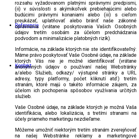
rozsahu vyžadovanom platnými správnymi predpismi,
(ii) v súvislosti s akýmikoľvek prebiehajúcimi alebo
budúcimi právnymi konaniami alebo (iii) s cieľom
preukázať, uplatňovať alebo brániť naše zákonné
Referencie
oprávnenia (vrátane poskytovania Vašich Osobných
údajov tretím osobám za účelom predchádzania
podvodom a minimalizácie platobných rizík).
Informácie, na základe ktorých nie ste identifikovateľný:
Máme právo poskytovať Vaše Osobné údaje, na základe
ktorých Vás nie je možné identifikovať (vrátane
Kontakt
anonymných údajov o používaní našej Webstránky
a/alebo Služieb, odkazy/ výstupné stránky a URL
adresy, typy platformy, počet kliknutí atď.) tretím
stranám, ktoré majú o takéto informácie záujem, za
účelom ich pochopenia spôsobov využívania určitých
služieb.
Vaše Osobné údaje, na základe ktorých je možná Vaša
identifikácia, alebo lokalizácia, s tretími stranami na
účely priameho marketingu nezdieľame.
Môžeme umožniť niektorým tretím stranám zverejňovať
na našej Webstránke reklamy a marketingové