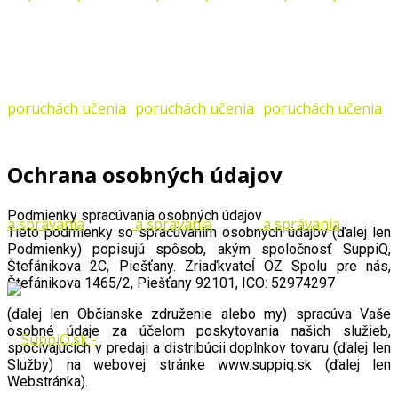
Ochrana osobných údajov
Podmienky spracúvania osobných údajov
Tieto podmienky so spracúvaním osobných údajov (ďalej len
Podmienky) popisujú spôsob, akým spoločnosť SuppiQ,
Štefánikova 2C, Piešťany. Zriaďkvateĺ OZ Spolu pre nás,
Štefánikova 1465/2, Piešťany 92101, ICO: 52974297
(ďalej len Občianske združenie alebo my) spracúva Vaše
osobné údaje za účelom poskytovania našich služieb,
spočívajúcich v predaji a distribúcii doplnkov tovaru (ďalej len
Služby) na webovej stránke www.suppiq.sk (ďalej len
Webstránka).