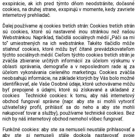
exspirácie, ak ich pred týmto dňom neodstránite; dočasné
cookies, na druhej strane, exspirujú v momente, kedy zavriete
internetový prehliadač.
Ďalej používame aj cookies tretích strán: Cookies tretích strán
sú cookies, ktoré sú nastavené inou stránkou než našou
Webstránkou. Napríklad, tlačidlá sociálnych médií „Páči sa mi
to“ umiestnených na ich webstránke. Takéto tlačidlo môže
stiahnuť cookies, ktoré môžu byť čítané prevádzkovateľom
týchto sociálnych médií. Cieľom týchto cookies tretích strán je
zväčša zbieranie určitých informácií za účelom výskumu v
oblasti správania, demografie a v neposlednom rade aj za
účelom vykonávania cieleného marketingu. Cookies zväčša
neobsahujú informácie, na základe ktorých by Vás bolo možné
identifikovať, ale Vaše Osobné údaje, ktoré uchovávame môžu
byť prepojené s údajmi, ktoré sú získavané a ukladané z
cookies Technické cookies: k tomu, aby náš internetový
obchod fungoval správne (napr. aby ste si mohli vytvoriť
užívateľský profil, prihlásiť sa do neho a aby ste mohli
nakupovať tovar a služby), používame technické cookies. Bez
nich by náš internetový obchod nemohol vôbec fungovať.
Funkčné cookies: aby ste sa nemuseli neustále prihlasovať a
aby ste si nemuseli stále dookola nastavovať svoje