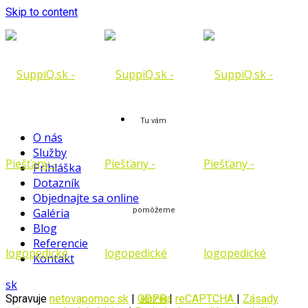
Skip to content
Tu vám
O nás
Služby
Prihláška
Dotazník
Objednajte sa online
Galéria
pomôžeme
Blog
Referencie
Kontakt
sk
Spravuje
netovapomoc.sk
|
GDPR
|
reCAPTCHA
|
Zásady
0917 043