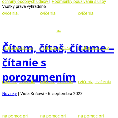
ochrany osobných údajov
|
Podmienky používania služby
Všetky práva vyhradené.
669
Čítam, čítaš, čítame –
čítanie s
porozumením
Novinky
|
Viola Krišová
-
6. septembra 2023