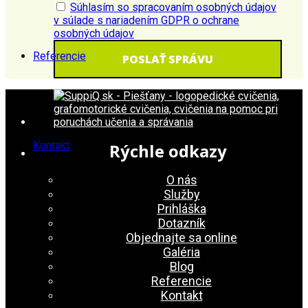
Súhlasím so spracovaním osobných údajov
v súlade s nariadením GDPR o ochrane
osobných údajov
Referencie
Kontakt
Rýchle odkazy
O nás
Služby
Prihláška
Dotazník
Objednajte sa online
Galéria
Blog
Referencie
Kontakt