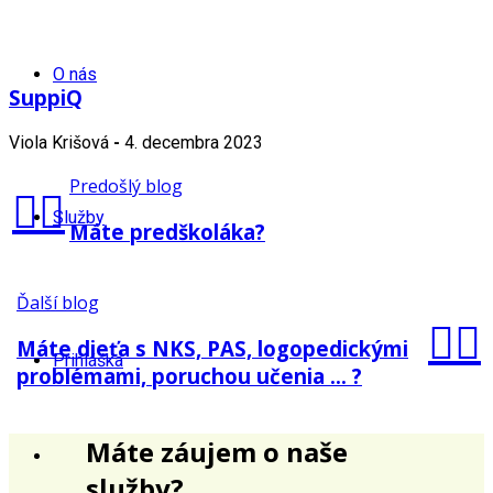
O nás
SuppiQ
Viola Krišová
-
4. decembra 2023
Predošlý blog
Služby
Máte predškoláka?
Ďalší blog
Máte dieťa s NKS, PAS, logopedickými
Prihláška
problémami, poruchou učenia … ?
Máte záujem o naše
služby?